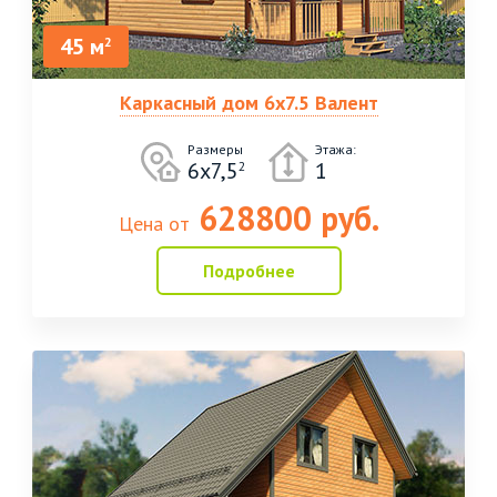
45 м
2
Каркасный дом 6х7.5 Валент
Размеры
Этажа:
6х7,5
1
2
628800 руб.
Цена от
Подробнее