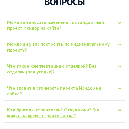
ВОПРОСЫ
Снегозадержатели трубчатые, комплект
по запросу
(по 3м)
Можно ли вносить изменения в стандартный
‹
Замена материала естественной
по запросу
проект Исидор на сайте?
влажности на материал камерной сушки
Обработка всего каркаса
Можно ли у вас построить по индивидуальному
по запросу
‹
огнебиозащитным антисептиком
проекту?
Покраска (обработка) стен дома
снаружи, защитным ср-вом VERES
по запросу
Что такое комплектация с отделкой? Без
‹
(аналоги), в один слой
отделки (под усадку)?
Бытовка каркасно-щитовая 3х2м
по запросу
Что входит в стоимость проекта Исидор на
‹
сайте?
Дополнительная отделка стен снаружи,
плитами Белтермо 20мм шип-паз, под
по запросу
Кто бригады строителей? Откуда они? Где
фасадную отделку
‹
живут на время строительства?