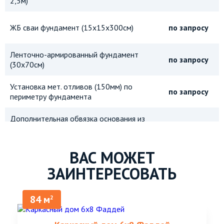
2,5м)
ЖБ сваи фундамент (15х15х300см)
по запросу
Ленточно-армированный фундамент
по запросу
(30х70см)
Установка мет. отливов (150мм) по
по запросу
периметру фундамента
Дополнительная обвязка основания из
по запросу
бруса 150х150мм
Дополнительная обвязка основания из
ВАС МОЖЕТ
по запросу
бруса 150х200мм
ЗАИНТЕРЕСОВАТЬ
Металлическая защитная сетка от
по запросу
грызунов
84 м
2
Отделка цоколя фундамента
декоративными пласт. панелями (40см -
по запросу