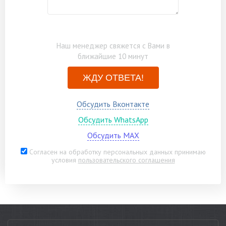
Бытовка каркасно-щитовая 3х2м
по запросу
Замена нестроганого материала на
по запросу
Наш менеджер свяжется с Вами в
строганый материал
ближайшие 10 минут
ЖДУ ОТВЕТА!
Обсудить Вконтакте
Обсудить WhatsApp
Обсудить MAX
Согласен на обработку персональных данных принимаю
условия
пользовательского соглашения