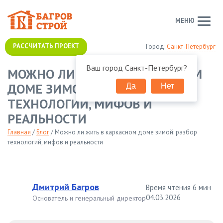
МЕНЮ
РАССЧИТАТЬ ПРОЕКТ
Город:
Санкт-Петербург
Ваш город
Санкт-Петербург
?
МОЖНО ЛИ ЖИТЬ В КАРКАСНОМ
ДОМЕ ЗИМОЙ: РАЗБОР
Да
Нет
ТЕХНОЛОГИЙ, МИФОВ И
РЕАЛЬНОСТИ
Главная
/
Блог
/
Можно ли жить в каркасном доме зимой: разбор
технологий, мифов и реальности
Дмитрий Багров
Время чтения 6 мин
04.03.2026
Основатель и генеральный директор