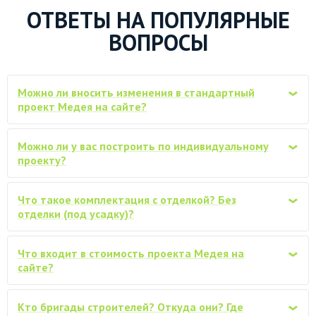
ОТВЕТЫ НА ПОПУЛЯРНЫЕ
Замена Ондулина на металлочерепицу
по запросу
Monterrey (0.45мм)
ВОПРОСЫ
Замена Ондулина на металлочерепицу
по запросу
Monterrey (0.5мм)
Можно ли вносить изменения в стандартный
‹
проект Медея на сайте?
Водосточная система ПВХ для крыши,
по запросу
Docke
Можно ли у вас построить по индивидуальному
‹
проекту?
Снегозадержатели трубчатые, комплект
по запросу
Обработка материала
Что такое комплектация с отделкой? Без
‹
огнебиозащитным антисептиком
отделки (под усадку)?
по запросу
(стеновой и перегородочный брус не
обрабатывается)
Что входит в стоимость проекта Медея на
‹
Обработка стенового и
сайте?
перегородочного бруса
по запросу
огнебиозащитным антисептиком
Кто бригады строителей? Откуда они? Где
‹
Замена нестроганого материала на