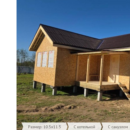
Размер: 10.5х11.5
С котельной
С санузлом