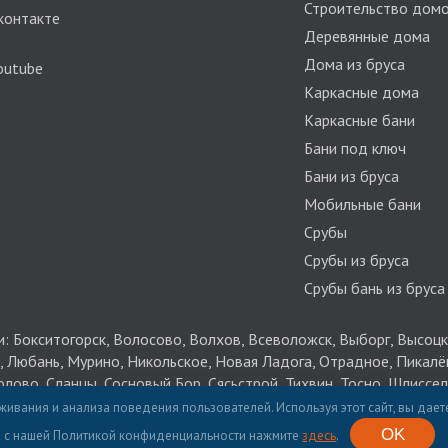
Строительство домо
контакте
Деревянные дома
Дома из бруса
outube
Каркасные дома
Каркасные бани
Бани под ключ
Бани из бруса
Мобильные бани
Срубы
Срубы из бруса
Срубы бань из бруса
 Бокситогорск, Волосово, Волхов, Всеволожск, Выборг, Высоцк,
, Любань, Мурино, Никольское, Новая Ладога, Отрадное, Пикалё
олово, Сланцы, Сосновый Бор, Сясьстрой, Тихвин, Тосно, Шлиссел
живания и анализа поведения пользователей. Используя этот сайт, вы дае
OK
загородных домов в СПб и Ленинградской области и РФ. ИНН 
с нашей Политикой конфиденциальности нажмите
здесь
.