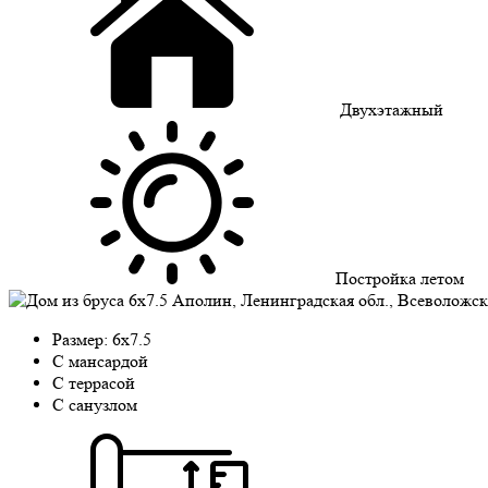
Двухэтажный
Постройка летом
Размер: 6х7.5
C мансардой
C террасой
С санузлом