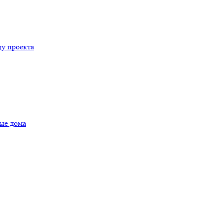
цу проекта
ые дома