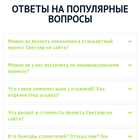
Водосточная система ПВХ для крыши,
ОТВЕТЫ НА ПОПУЛЯРНЫЕ
от 26000
Docke
ВОПРОСЫ
Снегозадержатели трубчатые, комплект
от 12000
(по 3м)
Можно ли вносить изменения в стандартный
‹
Замена материала естественной
от 40000
проект Светояр на сайте?
влажности на материал камерной сушки
Обработка всего каркаса
Можно ли у вас построить по индивидуальному
от 38500
‹
огнебиозащитным антисептиком
проекту?
Покраска (обработка) стен дома
снаружи, защитным ср-вом VERES
от 50400
Что такое комплектация с отделкой? Без
‹
(аналоги), в один слой
отделки (под усадку)?
Бытовка каркасно-щитовая 3х2м
от 27000
Что входит в стоимость проекта Светояр на
‹
сайте?
Дополнительная отделка стен снаружи,
плитами Белтермо 20мм шип-паз, под
от 106400
Кто бригады строителей? Откуда они? Где
фасадную отделку
‹