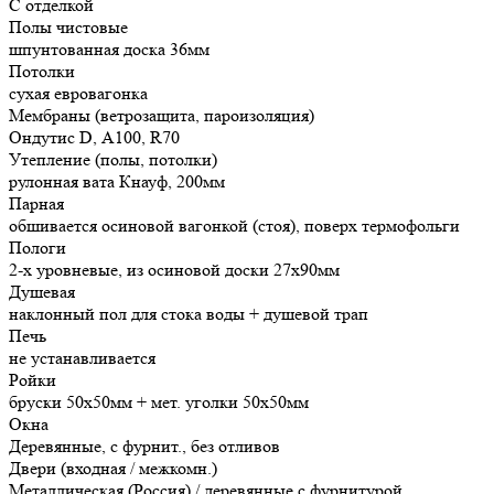
С отделкой
Полы чистовые
шпунтованная доска 36мм
Потолки
сухая евровагонка
Мембраны (ветрозащита, пароизоляция)
Ондутис D, А100, R70
Утепление (полы, потолки)
рулонная вата Кнауф, 200мм
Парная
обшивается осиновой вагонкой (стоя), поверх термофольги
Пологи
2-х уровневые, из осиновой доски 27х90мм
Душевая
наклонный пол для стока воды + душевой трап
Печь
не устанавливается
Ройки
бруски 50х50мм + мет. уголки 50х50мм
Окна
Деревянные, с фурнит., без отливов
Двери (входная / межкомн.)
Металлическая (Россия) / деревянные с фурнитурой