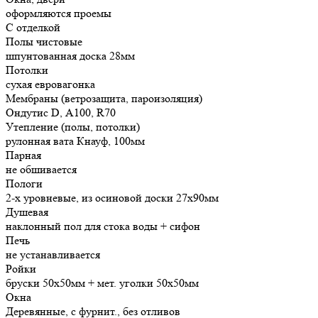
оформляются проемы
С отделкой
Полы чистовые
шпунтованная доска 28мм
Потолки
сухая евровагонка
Мембраны (ветрозащита, пароизоляция)
Ондутис D, А100, R70
Утепление (полы, потолки)
рулонная вата Кнауф, 100мм
Парная
не обшивается
Пологи
2-х уровневые, из осиновой доски 27х90мм
Душевая
наклонный пол для стока воды + сифон
Печь
не устанавливается
Ройки
бруски 50х50мм + мет. уголки 50х50мм
Окна
Деревянные, с фурнит., без отливов