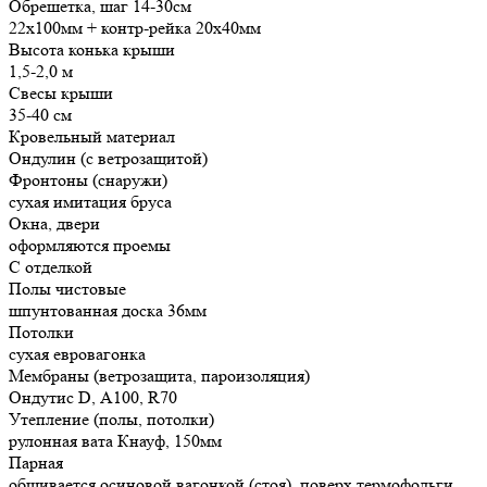
Обрешетка, шаг 14-30см
22х100мм + контр-рейка 20х40мм
Высота конька крыши
1,5-2,0 м
Свесы крыши
35-40 см
Кровельный материал
Ондулин (с ветрозащитой)
Фронтоны (снаружи)
сухая имитация бруса
Окна, двери
оформляются проемы
С отделкой
Полы чистовые
шпунтованная доска 36мм
Потолки
сухая евровагонка
Мембраны (ветрозащита, пароизоляция)
Ондутис D, А100, R70
Утепление (полы, потолки)
рулонная вата Кнауф, 150мм
Парная
обшивается осиновой вагонкой (стоя), поверх термофольги